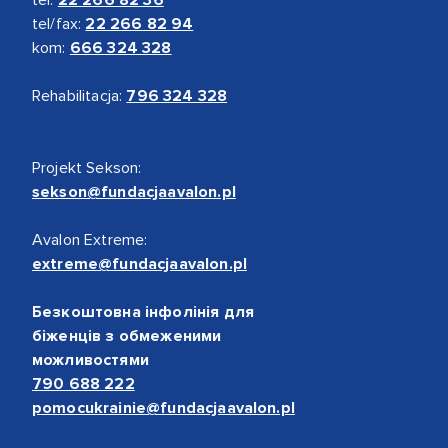
tel/fax:
22 266 82 94
kom:
666 324 328
Rehabilitacja:
796 324 328
Projekt Sekson:
sekson@fundacjaavalon.pl
Avalon Extreme:
extreme@fundacjaavalon.pl
Безкоштовна інфолінія для
біженців з обмеженими
можливостями
790 688 222
pomocukrainie@fundacjaavalon.pl