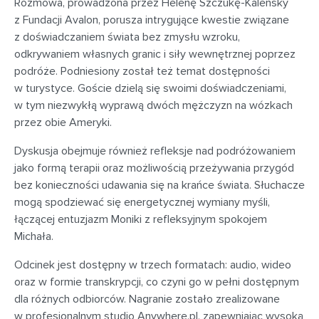
Rozmowa, prowadzona przez Helenę Szczukę-Kalenský
z Fundacji Avalon, porusza intrygujące kwestie związane
z doświadczaniem świata bez zmysłu wzroku,
odkrywaniem własnych granic i siły wewnętrznej poprzez
podróże. Podniesiony został też temat dostępności
w turystyce. Goście dzielą się swoimi doświadczeniami,
w tym niezwykłą wyprawą dwóch mężczyzn na wózkach
przez obie Ameryki.
Dyskusja obejmuje również refleksje nad podróżowaniem
jako formą terapii oraz możliwością przeżywania przygód
bez konieczności udawania się na krańce świata. Słuchacze
mogą spodziewać się energetycznej wymiany myśli,
łączącej entuzjazm Moniki z refleksyjnym spokojem
Michała.
Odcinek jest dostępny w trzech formatach: audio, wideo
oraz w formie transkrypcji, co czyni go w pełni dostępnym
dla różnych odbiorców. Nagranie zostało zrealizowane
w profesjonalnym studio Anywhere.pl, zapewniając wysoką