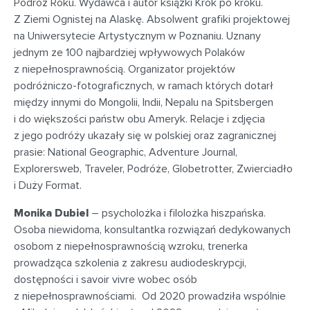
Podróż Roku. Wydawca i autor książki Krok po kroku.
Z Ziemi Ognistej na Alaskę. Absolwent grafiki projektowej
na Uniwersytecie Artystycznym w Poznaniu. Uznany
jednym ze 100 najbardziej wpływowych Polaków
z niepełnosprawnością. Organizator projektów
podróżniczo-fotograficznych, w ramach których dotarł
między innymi do Mongolii, Indii, Nepalu na Spitsbergen
i do większości państw obu Ameryk. Relacje i zdjęcia
z jego podróży ukazały się w polskiej oraz zagranicznej
prasie: National Geographic, Adventure Journal,
Explorersweb, Traveler, Podróże, Globetrotter, Zwierciadło
i Duży Format.
Monika Dubiel
– psycholożka i filolożka hiszpańska.
Osoba niewidoma, konsultantka rozwiązań dedykowanych
osobom z niepełnosprawnością wzroku, trenerka
prowadząca szkolenia z zakresu audiodeskrypcji,
dostępności i savoir vivre wobec osób
z niepełnosprawnościami. Od 2020 prowadziła wspólnie