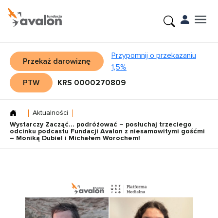
Przypomnij o przekazaniu
Przekaż darowiznę
1,5%
PTW
KRS 0000270809
Aktualności
Wystarczy Zacząć... podróżować – posłuchaj trzeciego
odcinku podcastu Fundacji Avalon z niesamowitymi gośćmi
– Moniką Dubiel i Michałem Worochem!