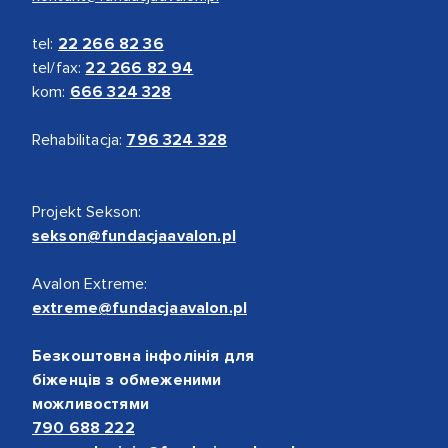
tel:
22 266 82 36
tel/fax:
22 266 82 94
kom:
666 324 328
Rehabilitacja:
796 324 328
Projekt Sekson:
sekson@fundacjaavalon.pl
Avalon Extreme:
extreme@fundacjaavalon.pl
Безкоштовна інфолінія для
біженців з обмеженими
можливостями
790 688 222