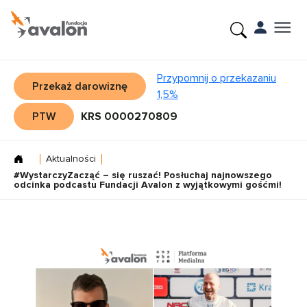
Przypomnij o przekazaniu
Przekaż darowiznę
1,5%
PTW
KRS 0000270809
Aktualności
#WystarczyZacząć – się ruszać! Posłuchaj najnowszego
odcinka podcastu Fundacji Avalon z wyjątkowymi gośćmi!