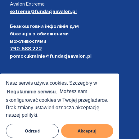
Avalon Extreme:
extreme@fundacjaavalon.pl
Безкоштовна інфолінія для
біженців з обмеженими
можливостями
790 688 222
pomocukrainie@fundacjaavalon.pl
Bezpieczne płatności
Nasz serwis używa cookies. Szczegóły w
Regulaminie serwisu.
Możesz sam
skonfigurować cookies w Twojej przeglądarce.
Brak zmiany ustawień oznacza akceptację
naszej polityki.
Odrzuć
Akceptuj
© 2012 - 2026 Fundacja Avalon