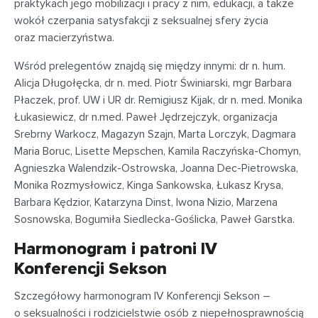
praktykach jego mobilizacji i pracy z nim, edukacji, a także
wokół czerpania satysfakcji z seksualnej sfery życia
oraz macierzyństwa.
Wśród prelegentów znajdą się między innymi: dr n. hum.
Alicja Długołęcka, dr n. med. Piotr Świniarski, mgr Barbara
Płaczek, prof. UW i UR dr. Remigiusz Kijak, dr n. med. Monika
Łukasiewicz, dr n.med. Paweł Jędrzejczyk, organizacja
Srebrny Warkocz, Magazyn Szajn, Marta Lorczyk, Dagmara
Maria Boruc, Lisette Mepschen, Kamila Raczyńska-Chomyn,
Agnieszka Walendzik-Ostrowska, Joanna Dec-Pietrowska,
Monika Rozmysłowicz, Kinga Sankowska, Łukasz Krysa,
Barbara Kędzior, Katarzyna Dinst, Iwona Nizio, Marzena
Sosnowska, Bogumiła Siedlecka-Goślicka, Paweł Garstka.
Harmonogram i patroni IV
Konferencji Sekson
Szczegółowy harmonogram IV Konferencji Sekson –
o seksualności i rodzicielstwie osób z niepełnosprawnością