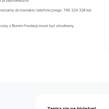
 o przeprowadzce.
apraszamy do kontaktu telefonicznego: 796 324 328 lub
czny z Biurem Fundacji może być utrudniony.
Zapisz się na biuletyn!