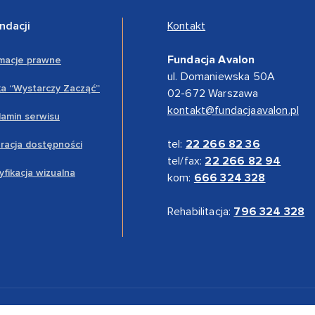
ndacji
Kontakt
Fundacja Avalon
rmacje prawne
ul. Domaniewska 50A
a “Wystarczy Zacząć”
02-672 Warszawa
kontakt@fundacjaavalon.pl
amin serwisu
tel:
22 266 82 36
racja dostępności
tel/fax:
22 266 82 94
yfikacja wizualna
kom:
666 324 328
Rehabilitacja:
796 324 328