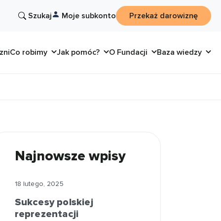
Szukaj
Moje subkonto
Przekaż darowiznę
zni
Co robimy
Jak pomóc?
O Fundacji
Baza wiedzy
Najnowsze wpisy
18 lutego, 2025
Sukcesy polskiej
reprezentacji