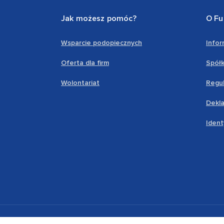
Jak możesz pomóc?
O Fu
Wsparcie podopiecznych
Info
Oferta dla firm
Spółk
Wolontariat
Regul
Dekla
Ident