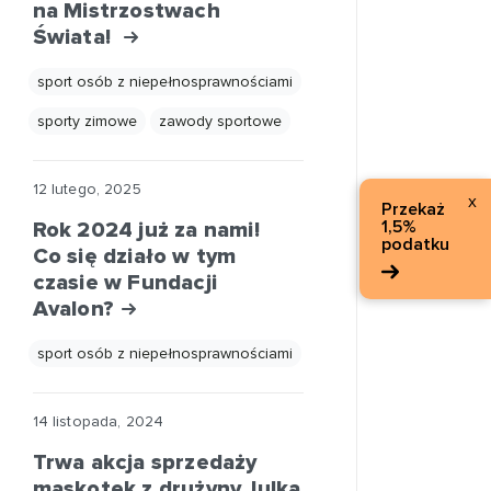
na Mistrzostwach
Świata!
sport osób z niepełnosprawnościami
sporty zimowe
zawody sportowe
12 lutego, 2025
x
Przekaż
1,5%
Rok 2024 już za nami!
podatku
Co się działo w tym
czasie w Fundacji
Avalon?
sport osób z niepełnosprawnościami
14 listopada, 2024
Trwa akcja sprzedaży
maskotek z drużyny Julka