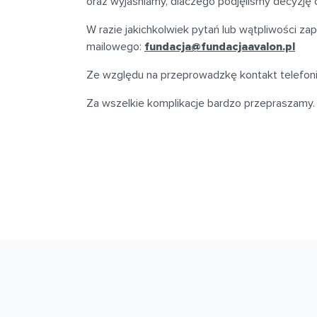
oraz wyjaśniamy, dlaczego podjęliśmy decyzję
W razie jakichkolwiek pytań lub wątpliwości z
mailowego:
fundacja@fundacjaavalon.pl
Ze względu na przeprowadzkę kontakt telefoni
Za wszelkie komplikacje bardzo przepraszamy.