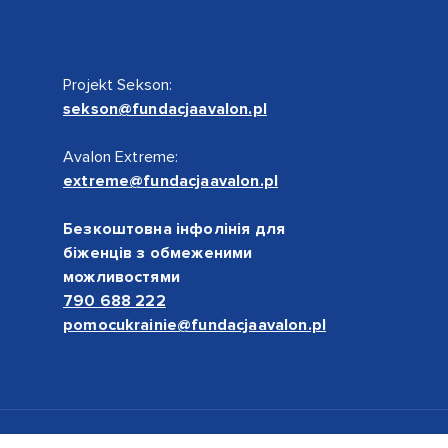
Projekt Sekson:
sekson@fundacjaavalon.pl
Avalon Extreme:
extreme@fundacjaavalon.pl
Безкоштовна інфолінія для
біженців з обмеженими
можливостями
790 688 222
pomocukrainie@fundacjaavalon.pl