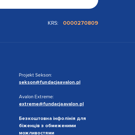
KRS:
0000270809
Projekt Sekson:
sekson@fundacjaavalon.pl
Avalon Extreme:
extreme@fundacjaavalon.pl
Безкоштовна інфолінія для
біженців з обмеженими
можливостями