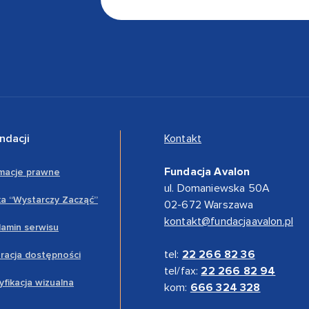
ndacji
Kontakt
Fundacja Avalon
rmacje prawne
ul. Domaniewska 50A
a “Wystarczy Zacząć”
02-672 Warszawa
kontakt@fundacjaavalon.pl
amin serwisu
tel:
22 266 82 36
racja dostępności
tel/fax:
22 266 82 94
yfikacja wizualna
kom:
666 324 328