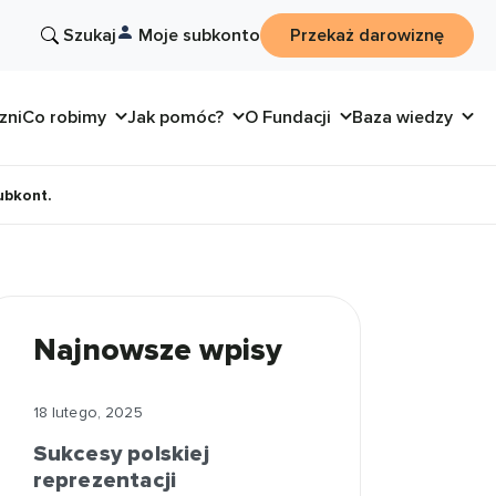
Szukaj
Moje subkonto
Przekaż darowiznę
zni
Co robimy
Jak pomóc?
O Fundacji
Baza wiedzy
ubkont.
Najnowsze wpisy
18 lutego, 2025
Sukcesy polskiej
reprezentacji