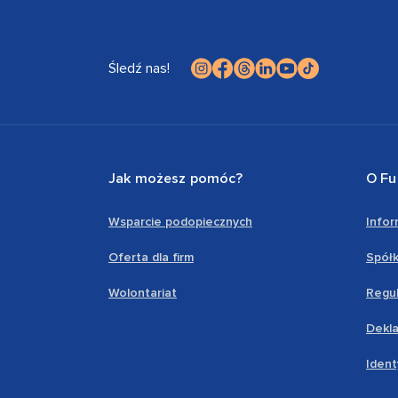
Śledź nas!
Jak możesz pomóc?
O Fu
Wsparcie podopiecznych
Info
Oferta dla firm
Spółk
Wolontariat
Regul
Dekla
Ident