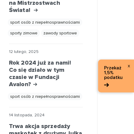
na Mistrzostwach
Świata!
sport osób z niepełnosprawnościami
sporty zimowe
zawody sportowe
12 lutego, 2025
Rok 2024 już za nami!
x
Przekaż
Co się działo w tym
1,5%
czasie w Fundacji
podatku
Avalon?
sport osób z niepełnosprawnościami
14 listopada, 2024
Trwa akcja sprzedaży
maskotek z drużyny Julka