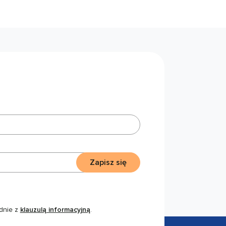
Zapisz się
dnie z
klauzulą informacyjną
.