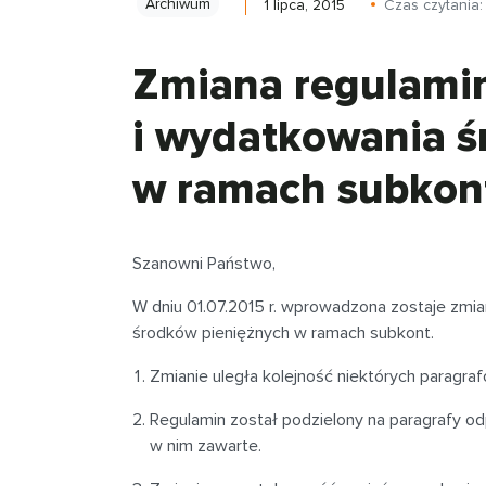
Archiwum
1 lipca, 2015
Czas czytania
Zmiana regulami
i wydatkowania ś
w ramach subkon
Szanowni Państwo,
W dniu 01.07.2015 r. wprowadzona zostaje zmi
środków pieniężnych w ramach subkont.
Zmianie uległa kolejność niektórych paragraf
Regulamin został podzielony na paragrafy o
w nim zawarte.