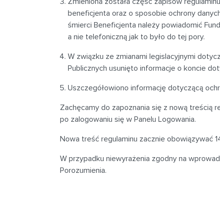
Zmieniona została część zapisów regulaminu 
beneficjenta oraz o sposobie ochrony danyc
śmierci Beneficjenta należy powiadomić Fund
a nie telefoniczną jak to było do tej pory.
W związku ze zmianami legislacyjnymi dotyc
Publicznych usunięto informacje o koncie dot
Uszczegółowiono informację dotyczącą ochr
Zachęcamy do zapoznania się z nową treścią re
po zalogowaniu się w Panelu Logowania.
Nowa treść regulaminu zacznie obowiązywać 14 
W przypadku niewyrażenia zgodny na wprowadz
Porozumienia.