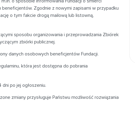
m.in. o sposobie informowania Fundacji o śmierci
h beneficjentów. Zgodnie z nowymi zapisami w przypadku
ację o tym fakcie drogą mailową lub listowną,
zącymi sposobu organizowania i przeprowadzania Zbiórek
yczącym zbiórki publicznej.
ony danych osobowych beneficjentów Fundacji.
gulaminu, która jest dostępna do pobrania
dni po jej ogłoszeniu.
one zmiany przysługuje Państwu możliwość rozwiązania