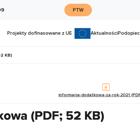
09
PTW
Projekty dofinasowane z UE
Aktualności
Podopiec
52 KB)
informacja-dodatkowa-za-rok-2021 (PD
kowa (PDF; 52 KB)