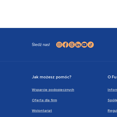
Śledź nas!
Jak możesz pomóc?
O Fu
Wsparcie podopiecznych
Info
Oferta dla firm
Spółk
Wolontariat
Regul