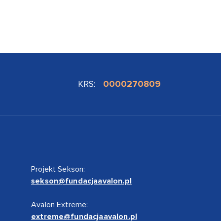
KRS:
0000270809
Projekt Sekson:
sekson@fundacjaavalon.pl
Avalon Extreme:
extreme@fundacjaavalon.pl