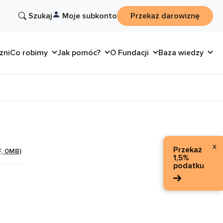
Szukaj
Moje subkonto
Przekaż darowiznę
zni
Co robimy
Jak pomóc?
O Fundacji
Baza wiedzy
x
Przekaż
F, 0MB)
1,5%
podatku