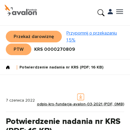
Przypomnij o przekazaniu
Przekaż darowiznę
1,5%
PTW
KRS 0000270809
Potwierdzenie nadania nr KRS (PDF; 16 KB)
7 czerwca 2022
odpis-krs-fundacja-avalon-03-2021 (PDF, 0MB)
Potwierdzenie nadania nr KRS