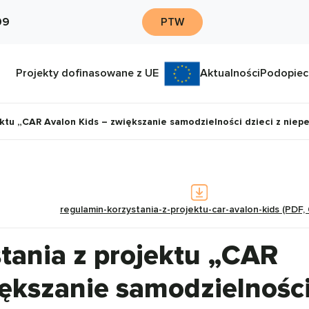
09
PTW
Projekty dofinasowane z UE
Aktualności
Podopiec
ektu „CAR Avalon Kids – zwiększanie samodzielności dzieci z nie
regulamin-korzystania-z-projektu-car-avalon-kids (PDF,
tania z projektu „CAR
iększanie samodzielnośc