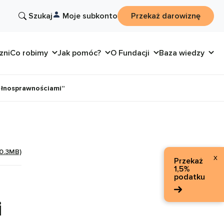
Szukaj
Moje subkonto
Przekaż darowiznę
zni
Co robimy
Jak pomóc?
O Fundacji
Baza wiedzy
pełnosprawnościami”
 0.3MB)
x
Przekaż
1,5%
podatku
i