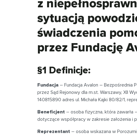
z niepełnosprawn
sytuacją powodzi
świadczenia pomo
przez Fundację A
§1 Definicje:
Fundacja
– Fundacja Avalon – Bezpośrednia 
przez Sąd Rejonowy dla m.st. Warszawy, XII 
140815890 adres ul. Michała Kajki 80/82/1, rep
Beneficjent
– osoba fizyczna, która zawarła –
dotyczące współpracy w zakresie założenia i
Reprezentant
– osoba wskazana w Porozumieni