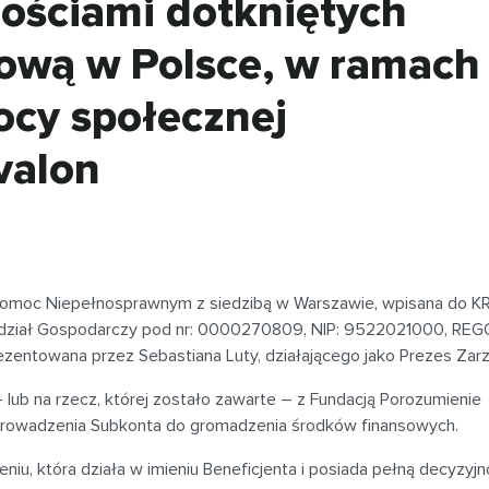
ościami dotkniętych
ową w Polsce, w ramach
cy społecznej
valon
Pomoc Niepełnosprawnym z siedzibą w Warszawie, wpisana do K
Wydział Gospodarczy pod nr: 0000270809, NIP: 9522021000, REG
rezentowana przez Sebastiana Luty, działającego jako Prezes Zar
 lub na rzecz, której zostało zawarte – z Fundacją Porozumienie
 prowadzenia Subkonta do gromadzenia środków finansowych.
u, która działa w imieniu Beneficjenta i posiada pełną decyzyj