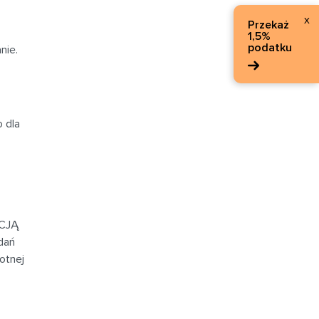
x
Przekaż
1,5%
podatku
nie.
 dla
CJĄ
dań
otnej