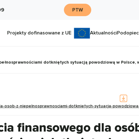
09
PTW
Projekty dofinasowane z UE
Aktualności
Podopiec
epełnosprawnościami dotkniętych sytuacją powodziową w Polsce,
la-osob-z-niepelnosprawnosciami-dotknietych-sytuacja-powodziowa-
ia finansowego dla osó