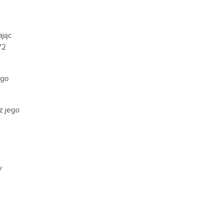
ając
72
ego
z jego
y