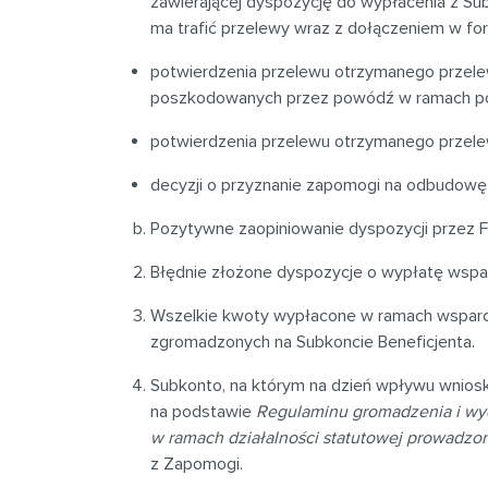
zawierającej dyspozycję do wypłacenia z S
ma trafić przelewy wraz z dołączeniem w f
potwierdzenia przelewu otrzymanego przele
poszkodowanych przez powódź w ramach po
potwierdzenia przelewu otrzymanego przel
decyzji o przyznanie zapomogi na odbudowę
Pozytywne zaopiniowanie dyspozycji przez F
Błędnie złożone dyspozycje o wypłatę wspar
Wszelkie kwoty wypłacone w ramach wspar
zgromadzonych na Subkoncie Beneficjenta.
Subkonto, na którym na dzień wpływu wnios
na podstawie
Regulaminu gromadzenia i wy
w ramach działalności statutowej prowadzo
z Zapomogi.