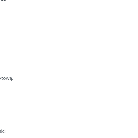
ytową.
ści