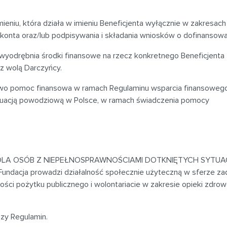
niu, która działa w imieniu Beneficjenta wyłącznie w zakresach
ubkonta oraz/lub podpisywania i składania wniosków o dofinansowa
 wyodrębnia środki finansowe na rzecz konkretnego Beneficjenta
z wolą Darczyńcy.
wo pomoc finansowa w ramach Regulaminu wsparcia finansowego
tuacją powodziową w Polsce, w ramach świadczenia pomocy
 DLA OSÓB Z NIEPEŁNOSPRAWNOŚCIAMI DOTKNIĘTYCH SYTUA
acja prowadzi działalność społecznie użyteczną w sferze za
ości pożytku publicznego i wolontariacie w zakresie opieki zdrow
szy Regulamin.