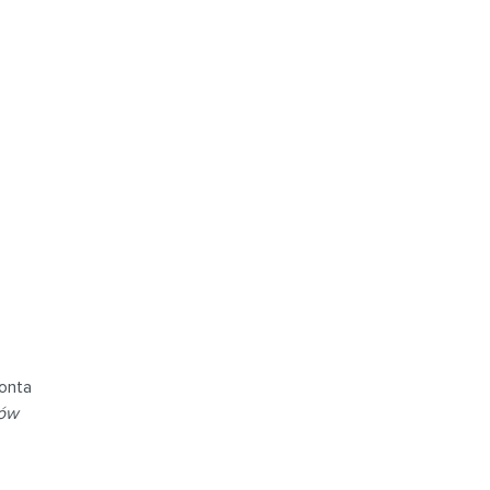
onta
tów