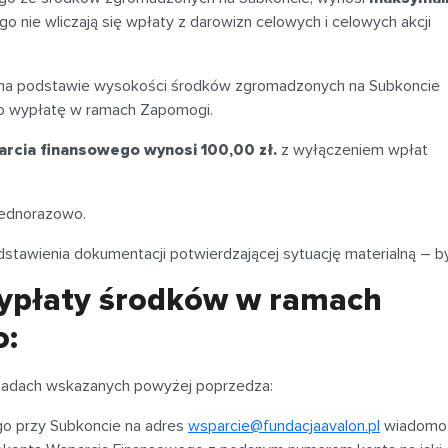
o nie wliczają się wpłaty z darowizn celowych i celowych akcji
t na podstawie wysokości środków zgromadzonych na Subkoncie
u o wypłatę w ramach Zapomogi.
rcia finansowego wynosi 100,00 zł.
z wyłączeniem wpłat
jednorazowo.
stawienia dokumentacji potwierdzającej sytuację materialną – b
wypłaty środków w ramach
o:
sadach wskazanych powyżej poprzedza:
go przy Subkoncie na adres
wsparcie@fundacjaavalon.pl
wiadomo