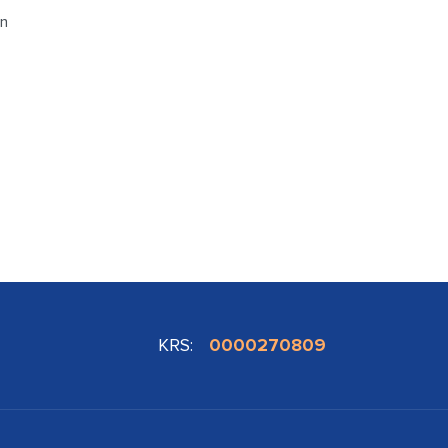
on
KRS:
0000270809