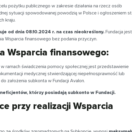
celu pożytku publicznego w zakresie działania na rzecz osób
dnej sytuacji spowodowanej powodzią w Polsce i ogłoszeniem s
h kraju.
e od dnia 08.10.2024 r. na czas nieokreślony.
Fundacja jest
ia Wsparcia finansowego bez podania przyczyn.
a Wsparcia finansowego:
w ramach świadczenia pomocy społecznej jest przedstawienie
okumentacji medycznej stwierdzającej niepełnosprawność lub
 do założenia subkonta w Fundacji Avalon.
neficjentów, którzy posiadają subkonto w Fundacji.
e przy realizacji Wsparcia
go ze środków zgromadzonych na Subkoncie, wynosi
maksymal