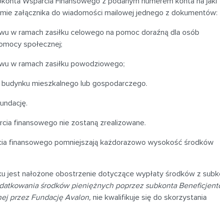
ubkonta Wsparcia Finansowego z podanym numerem konta na jaki
ormie załącznika do wiadomości mailowej jednego z dokumentów:
wu w ramach zasiłku celowego na pomoc doraźną dla osób
mocy społecznej;
ewu w ramach zasiłku powodziowego;
 budynku mieszkalnego lub gospodarczego.
undację.
cia finansowego nie zostaną zrealizowane.
cia finansowego pomniejszają każdorazowo wysokość środków
ku jest nałożone obostrzenie dotyczące wypłaty środków z subk
datkowania środków pieniężnych poprzez subkonta Beneficjen
nej przez Fundację Avalon,
nie kwalifikuje się do skorzystania