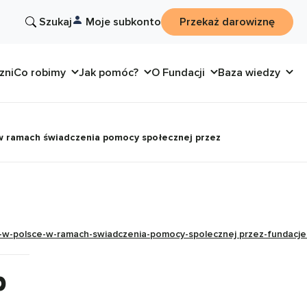
Szukaj
Moje subkonto
Przekaż darowiznę
zni
Co robimy
Jak pomóc?
O Fundacji
Baza wiedzy
 w ramach świadczenia pomocy społecznej przez
w-polsce-w-ramach-swiadczenia-pomocy-spolecznej przez-fundacje-
b