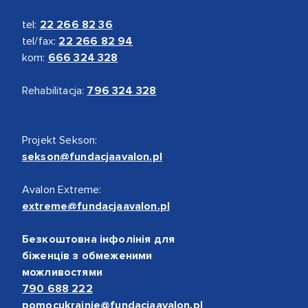
tel:
22 266 82 36
tel/fax:
22 266 82 94
kom:
666 324 328
Rehabilitacja:
796 324 328
Projekt Sekson:
sekson@fundacjaavalon.pl
Avalon Extreme:
extreme@fundacjaavalon.pl
Безкоштовна інфолінія для
біженців з обмеженими
можливостями
790 688 222
pomocukrainie@fundacjaavalon.pl