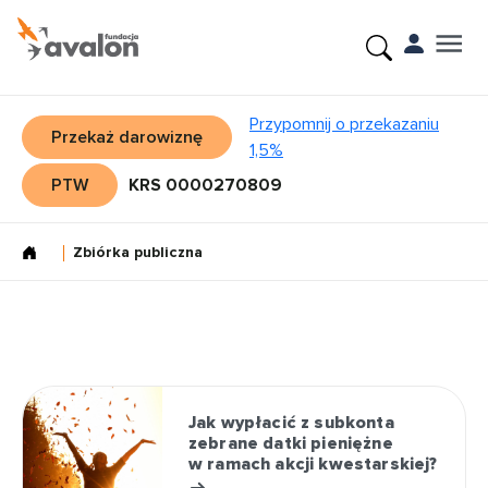
Przypomnij o przekazaniu
Przekaż darowiznę
1,5%
PTW
KRS 0000270809
Zbiórka publiczna
Jak wypłacić z subkonta
zebrane datki pieniężne
w ramach akcji kwestarskiej?