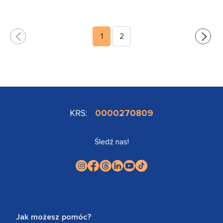
1
2
KRS:
0000270809
Śledź nas!
Jak możesz pomóc?