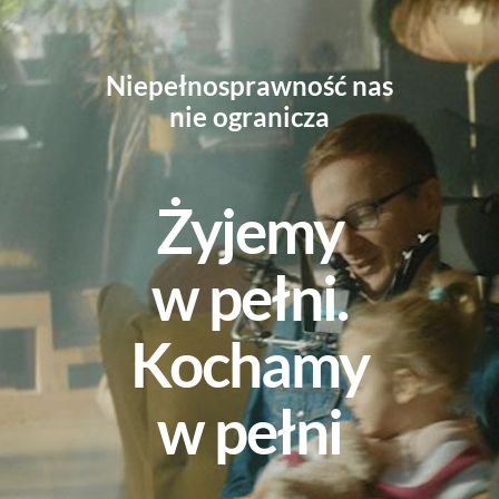
Niepełnosprawność nas
nie ogranicza
Żyjemy
w pełni.
Kochamy
w pełni