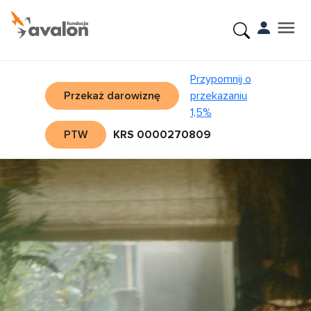
Przypomnij o
Przekaż darowiznę
przekazaniu
1,5%
PTW
KRS 0000270809