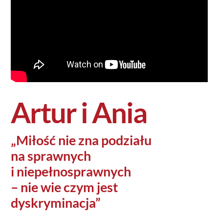
Artur i Ania
„Miłość nie zna podziału
na sprawnych
i niepełnosprawnych
– nie wie czym jest
dyskryminacja”