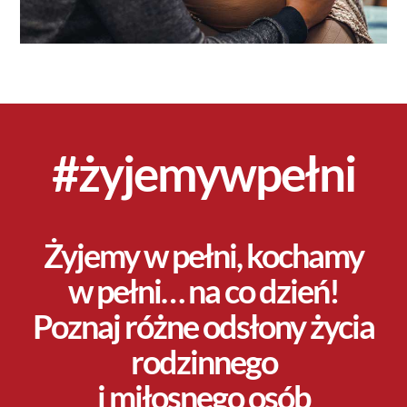
#żyjemywpełni
Żyjemy w pełni, kochamy
w pełni… na co dzień!
Poznaj różne odsłony życia
rodzinnego
i miłosnego osób