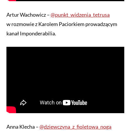
Artur Wachowicz –
@punkt_widzenia_tetrusa
w rozmowie z Karolem Paciorkiem prowadzącym
kanał Imponderabilia.
Anna Klecha –
@dziewczyna_z_fioletowa_noga