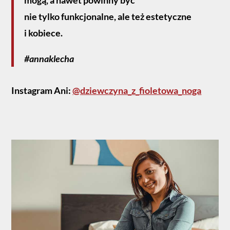
mogą, a nawet powinny być
nie tylko funkcjonalne, ale też estetyczne
i kobiece.
#annaklecha
Instagram Ani:
@dziewczyna_z_fioletowa_noga