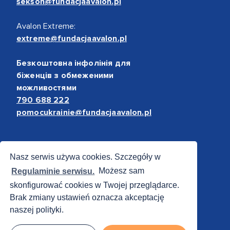
sekson@fundacjaavalon.pl
Avalon Extreme:
extreme@fundacjaavalon.pl
Безкоштовна інфолінія для
біженців з обмеженими
можливостями
790 688 222
pomocukrainie@fundacjaavalon.pl
Bezpieczne płatności
Nasz serwis używa cookies. Szczegóły w
Regulaminie serwisu.
Możesz sam
skonfigurować cookies w Twojej przeglądarce.
Brak zmiany ustawień oznacza akceptację
naszej polityki.