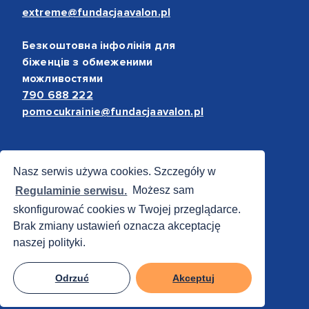
extreme@fundacjaavalon.pl
Безкоштовна інфолінія для
біженців з обмеженими
можливостями
790 688 222
pomocukrainie@fundacjaavalon.pl
Bezpieczne płatności
Nasz serwis używa cookies. Szczegóły w
Regulaminie serwisu.
Możesz sam
skonfigurować cookies w Twojej przeglądarce.
Brak zmiany ustawień oznacza akceptację
naszej polityki.
Odrzuć
Akceptuj
© 2012 - 2026 Fundacja Avalon