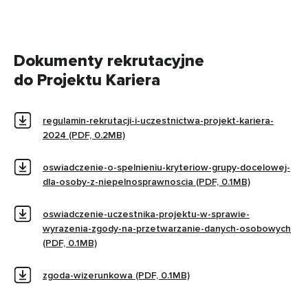
Dokumenty rekrutacyjne
do Projektu Kariera
regulamin-rekrutacji-i-uczestnictwa-projekt-kariera-
2024 (PDF, 0.2MB)
oswiadczenie-o-spelnieniu-kryteriow-grupy-docelowej-
dla-osoby-z-niepelnosprawnoscia (PDF, 0.1MB)
oswiadczenie-uczestnika-projektu-w-sprawie-
wyrazenia-zgody-na-przetwarzanie-danych-osobowych
(PDF, 0.1MB)
zgoda-wizerunkowa (PDF, 0.1MB)