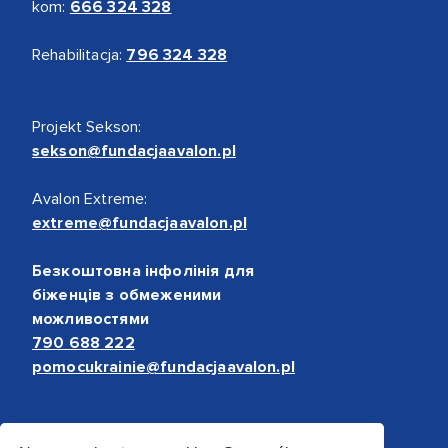
kom:
666 324 328
Rehabilitacja:
796 324 328
Projekt Sekson:
sekson@fundacjaavalon.pl
Avalon Extreme:
extreme@fundacjaavalon.pl
Безкоштовна інфолінія для
біженців з обмеженими
можливостями
790 688 222
pomocukrainie@fundacjaavalon.pl
Bezpieczne płatności