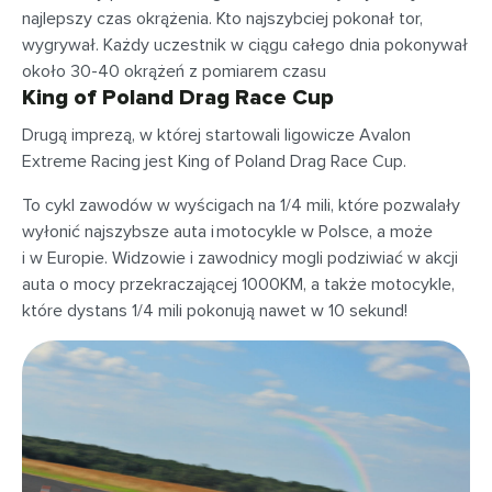
najlepszy czas okrążenia. Kto najszybciej pokonał tor,
wygrywał. Każdy uczestnik w ciągu całego dnia pokonywał
około 30-40 okrążeń z pomiarem czasu
King of Poland Drag Race Cup
Drugą imprezą, w której startowali ligowicze Avalon
Extreme Racing jest King of Poland Drag Race Cup.
To cykl zawodów w wyścigach na 1/4 mili, które pozwalały
wyłonić najszybsze auta i motocykle w Polsce, a może
i w Europie. Widzowie i zawodnicy mogli podziwiać w akcji
auta o mocy przekraczającej 1000KM, a także motocykle,
które dystans 1/4 mili pokonują nawet w 10 sekund!