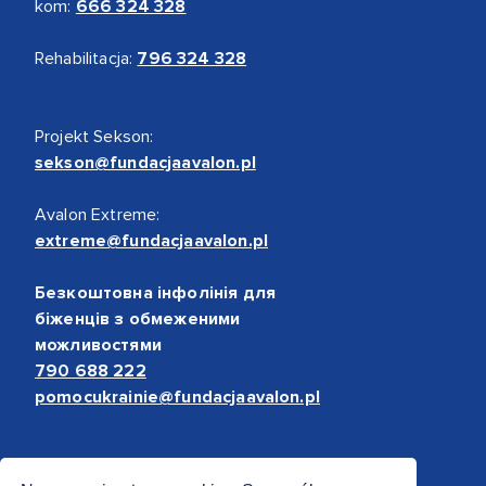
kom:
666 324 328
Rehabilitacja:
796 324 328
Projekt Sekson:
sekson@fundacjaavalon.pl
Avalon Extreme:
extreme@fundacjaavalon.pl
Безкоштовна інфолінія для
біженців з обмеженими
можливостями
790 688 222
pomocukrainie@fundacjaavalon.pl
Bezpieczne płatności