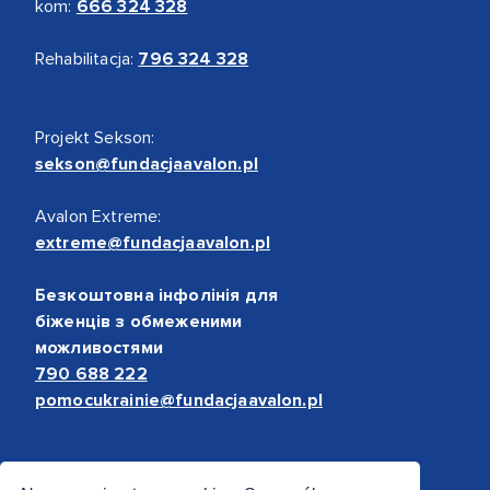
kom:
666 324 328
Rehabilitacja:
796 324 328
Projekt Sekson:
sekson@fundacjaavalon.pl
Avalon Extreme:
extreme@fundacjaavalon.pl
Безкоштовна інфолінія для
біженців з обмеженими
можливостями
790 688 222
pomocukrainie@fundacjaavalon.pl
Bezpieczne płatności