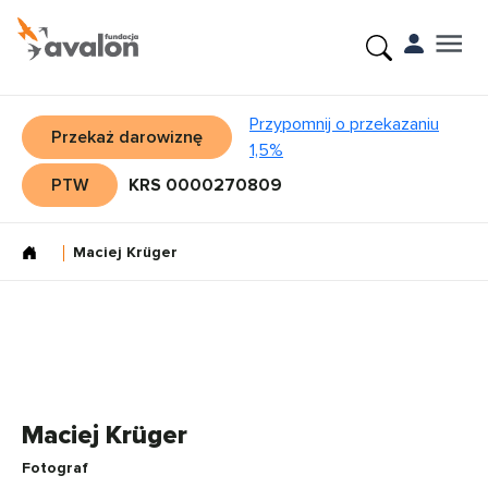
Przypomnij o przekazaniu
Przekaż darowiznę
1,5%
PTW
KRS 0000270809
Maciej Krüger
Maciej Krüger
Fotograf