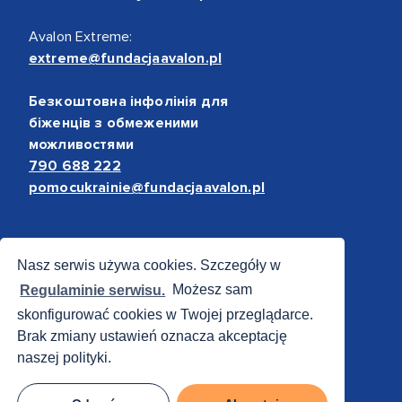
Avalon Extreme:
extreme@fundacjaavalon.pl
Безкоштовна інфолінія для
біженців з обмеженими
можливостями
790 688 222
pomocukrainie@fundacjaavalon.pl
Bezpieczne płatności
Nasz serwis używa cookies. Szczegóły w
Regulaminie serwisu.
Możesz sam
skonfigurować cookies w Twojej przeglądarce.
Brak zmiany ustawień oznacza akceptację
naszej polityki.