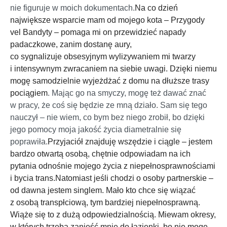
nie figuruje w moich dokumentach.
Na co dzień
największe wsparcie mam od mojego kota – Przygody
vel Bandyty – pomaga mi on przewidzieć napady
padaczkowe, zanim dostanę aury,
co sygnalizuje obsesyjnym wylizywaniem mi twarzy
i intensywnym zwracaniem na siebie uwagi. Dzięki niemu
mogę samodzielnie wyjeżdżać z domu na dłuższe trasy
pociągiem
. Mając go na smyczy, mogę też dawać znać
w pracy, że coś się będzie ze mną działo. Sam się tego
nauczył – nie wiem, co bym bez niego zrobił, bo dzięki
jego pomocy moja jakość życia diametralnie się
poprawiła.
Przyjaciół znajduję wszędzie i ciągle – jestem
bardzo otwartą osobą, chętnie odpowiadam na ich
pytania
odnośnie mojego życia z niepełnosprawnościami
i bycia trans.
Natomiast jeśli chodzi o osoby partnerskie –
od dawna jestem singlem.
Mało kto chce się wiązać
z osobą transpłciową, tym bardziej niepełnosprawną.
Wiąże się to z dużą odpowiedzialnością.
Miewam okresy,
w których
trzeba zanieść mnie do łazienki, bo nie mogę