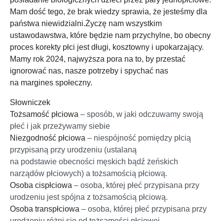
Mam dość tego, że brak wiedzy sprawia, że jesteśmy dla
państwa niewidzialni.
Życzę nam wszystkim
ustawodawstwa, które będzie nam przychylne, bo obecny
proces korekty płci jest długi, kosztowny i upokarzający.
Mamy
rok 2024, najwyższa pora na to, by przestać
ignorować nas, nasze potrzeby i spychać nas
na margines społeczny.
Słowniczek
Tożsamość płciowa
– sposób, w jaki odczuwamy swoją
płeć i jak przeżywamy siebie
Niezgodność płciowa
– niespójność pomiędzy płcią
przypisaną przy urodzeniu (ustalaną
na podstawie obecności męskich bądź żeńskich
narządów płciowych) a tożsamością płciową.
Osoba cispłciowa
– osoba, której płeć przypisana przy
urodzeniu jest spójna z tożsamością płciową.
Osoba transpłciowa
– osoba, której płeć przypisana przy
urodzeniu różni się od tożsamości płciowej.