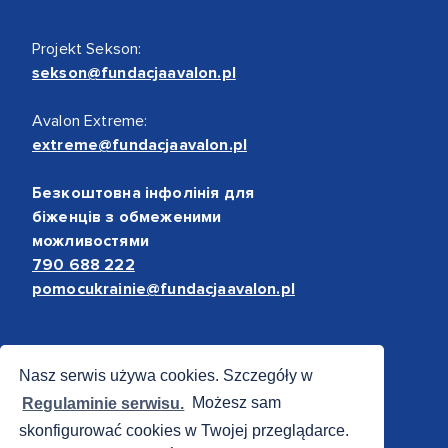
Projekt Sekson:
sekson@fundacjaavalon.pl
Avalon Extreme:
extreme@fundacjaavalon.pl
Безкоштовна інфолінія для
біженців з обмеженими
можливостями
790 688 222
pomocukrainie@fundacjaavalon.pl
Bezpieczne płatności
Nasz serwis używa cookies. Szczegóły w
Regulaminie serwisu.
Możesz sam
skonfigurować cookies w Twojej przeglądarce.