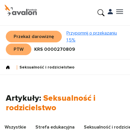
Przypomnij o przekazaniu
Przekaż darowiznę
1,5%
PTW
KRS 0000270809
Seksualność i rodzicielstwo
Artykuły:
Seksualność i
rodzicielstwo
Wszystkie
Strefa edukacyjna
Seksualność i rodzici