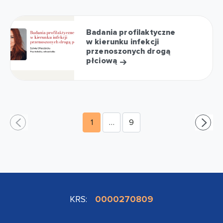
Badania profilaktyczne
w kierunku infekcji
przenoszonych drogą
płciową
1
…
9
KRS:
0000270809