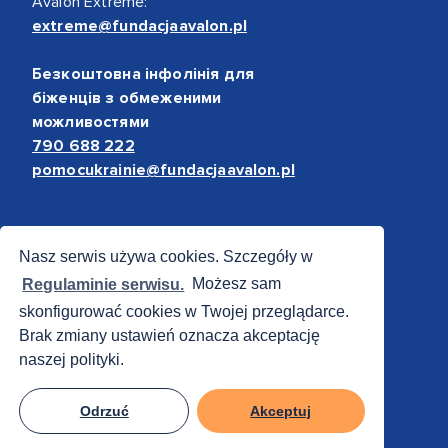
Avalon Extreme:
extreme@fundacjaavalon.pl
Безкоштовна інфолінія для
біженців з обмеженими
можливостями
790 688 222
pomocukrainie@fundacjaavalon.pl
Bezpieczne płatności
Nasz serwis używa cookies. Szczegóły w
Regulaminie serwisu.
Możesz sam
skonfigurować cookies w Twojej przeglądarce.
Brak zmiany ustawień oznacza akceptację
naszej polityki.
Odrzuć
Akceptuj
© 2012 - 2026 Fundacja Avalon