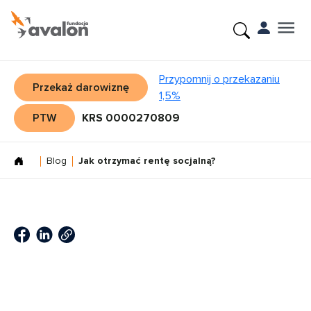
Przypomnij o przekazaniu
Przekaż darowiznę
1,5%
PTW
KRS 0000270809
Blog
Jak otrzymać rentę socjalną?