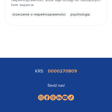
niepełnosprawności, które daje dostęp do niezbędnych
form wsparcia.
orzeczenie o niepełnosprawności
psychologia
KRS:
0000270809
Śledź nas!