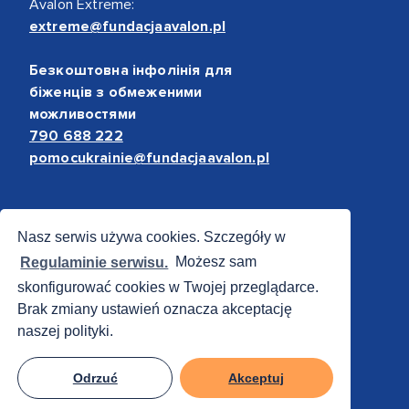
Avalon Extreme:
extreme@fundacjaavalon.pl
Безкоштовна інфолінія для
біженців з обмеженими
можливостями
790 688 222
pomocukrainie@fundacjaavalon.pl
Bezpieczne płatności
Nasz serwis używa cookies. Szczegóły w
Regulaminie serwisu.
Możesz sam
skonfigurować cookies w Twojej przeglądarce.
Brak zmiany ustawień oznacza akceptację
naszej polityki.
Odrzuć
Akceptuj
© 2012 - 2026 Fundacja Avalon