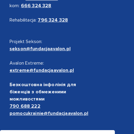
kom:
666 324 328
Rehabilitacja:
796 324 328
Projekt Sekson:
sekson@fundacjaavalon.pl
Avalon Extreme:
extreme@fundacjaavalon.pl
Безкоштовна інфолінія для
біженців з обмеженими
можливостями
790 688 222
pomocukrainie@fundacjaavalon.pl