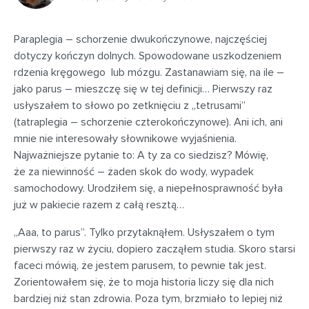
Paraplegia – schorzenie dwukończynowe, najczęściej
dotyczy kończyn dolnych. Spowodowane uszkodzeniem
rdzenia kręgowego lub mózgu. Zastanawiam się, na ile –
jako parus – mieszczę się w tej definicji… Pierwszy raz
usłyszałem to słowo po zetknięciu z „tetrusami”
(tatraplegia – schorzenie czterokończynowe). Ani ich, ani
mnie nie interesowały słownikowe wyjaśnienia.
Najważniejsze pytanie to: A ty za co siedzisz? Mówię,
że za niewinność – żaden skok do wody, wypadek
samochodowy. Urodziłem się, a niepełnosprawność była
już w pakiecie razem z całą resztą…
„Aaa, to parus”. Tylko przytaknąłem. Usłyszałem o tym
pierwszy raz w życiu, dopiero zacząłem studia. Skoro starsi
faceci mówią, że jestem parusem, to pewnie tak jest.
Zorientowałem się, że to moja historia liczy się dla nich
bardziej niż stan zdrowia. Poza tym, brzmiało to lepiej niż