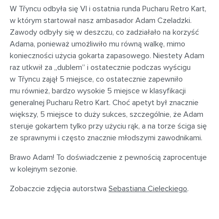
W Třyncu odbyła się VI i ostatnia runda Pucharu Retro Kart,
w którym startował nasz ambasador Adam Czeladzki.
Zawody odbyły się w deszczu, co zadziałało na korzyść
Adama, ponieważ umożliwiło mu równą walkę, mimo
konieczności użycia gokarta zapasowego. Niestety Adam
raz utkwił za „dublem” i ostatecznie podczas wyścigu
w Třyncu zajął 5 miejsce, co ostatecznie zapewniło
mu również, bardzo wysokie 5 miejsce w klasyfikacji
generalnej Pucharu Retro Kart. Choć apetyt był znacznie
większy, 5 miejsce to duży sukces, szczególnie, że Adam
steruje gokartem tylko przy użyciu rąk, a na torze ściga się
ze sprawnymi i często znacznie młodszymi zawodnikami.
Brawo Adam! To doświadczenie z pewnością zaprocentuje
w kolejnym sezonie.
Zobaczcie zdjęcia autorstwa
Sebastiana Cieleckiego
.