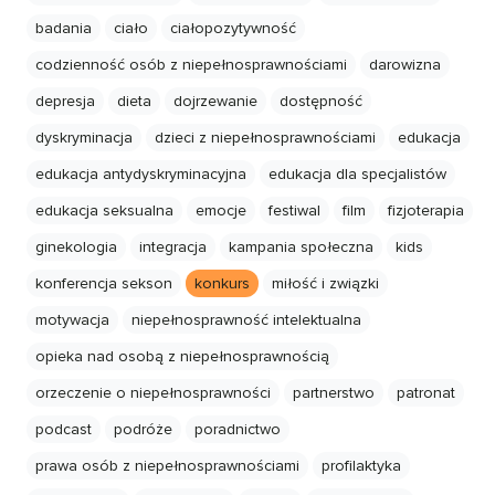
badania
ciało
ciałopozytywność
codzienność osób z niepełnosprawnościami
darowizna
depresja
dieta
dojrzewanie
dostępność
dyskryminacja
dzieci z niepełnosprawnościami
edukacja
edukacja antydyskryminacyjna
edukacja dla specjalistów
edukacja seksualna
emocje
festiwal
film
fizjoterapia
ginekologia
integracja
kampania społeczna
kids
konferencja sekson
konkurs
miłość i związki
motywacja
niepełnosprawność intelektualna
opieka nad osobą z niepełnosprawnością
orzeczenie o niepełnosprawności
partnerstwo
patronat
podcast
podróże
poradnictwo
prawa osób z niepełnosprawnościami
profilaktyka