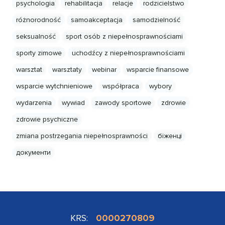
psychologia
rehabilitacja
relacje
rodzicielstwo
różnorodność
samoakceptacja
samodzielność
seksualność
sport osób z niepełnosprawnościami
sporty zimowe
uchodźcy z niepełnosprawnościami
warsztat
warsztaty
webinar
wsparcie finansowe
wsparcie wytchnieniowe
współpraca
wybory
wydarzenia
wywiad
zawody sportowe
zdrowie
zdrowie psychiczne
zmiana postrzegania niepełnosprawności
біженці
документи
KRS:
0000270809