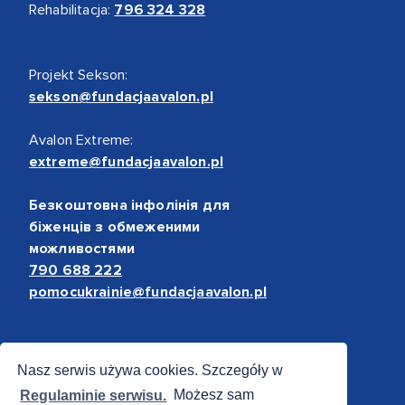
Rehabilitacja:
796 324 328
Projekt Sekson:
sekson@fundacjaavalon.pl
Avalon Extreme:
extreme@fundacjaavalon.pl
Безкоштовна інфолінія для
біженців з обмеженими
можливостями
790 688 222
pomocukrainie@fundacjaavalon.pl
Bezpieczne płatności
Nasz serwis używa cookies. Szczegóły w
Regulaminie serwisu.
Możesz sam