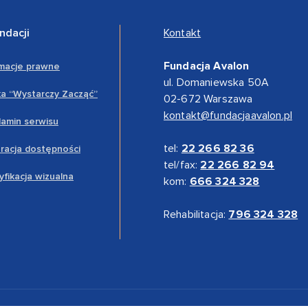
ndacji
Kontakt
Fundacja Avalon
rmacje prawne
ul. Domaniewska 50A
a “Wystarczy Zacząć”
02-672 Warszawa
kontakt@fundacjaavalon.pl
amin serwisu
tel:
22 266 82 36
racja dostępności
tel/fax:
22 266 82 94
yfikacja wizualna
kom:
666 324 328
Rehabilitacja:
796 324 328