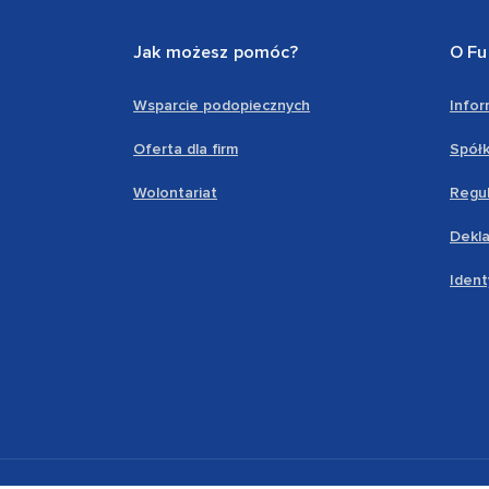
Jak możesz pomóc?
O Fu
Wsparcie podopiecznych
Info
Oferta dla firm
Spółk
Wolontariat
Regul
Dekla
Ident