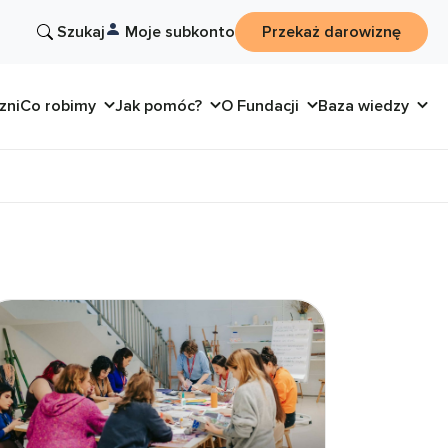
Szukaj
Moje subkonto
Przekaż darowiznę
zni
Co robimy
Jak pomóc?
O Fundacji
Baza wiedzy