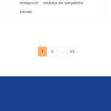
dostępność
edukacja dla specjalistów
zdrowie
1
2
…
55