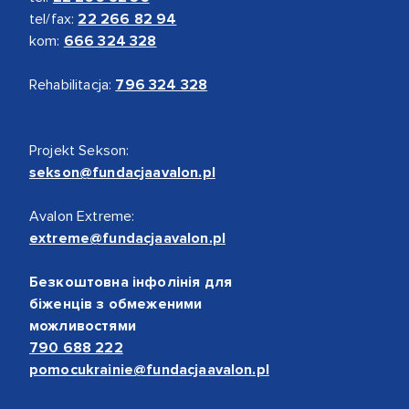
tel/fax:
22 266 82 94
kom:
666 324 328
Rehabilitacja:
796 324 328
Projekt Sekson:
sekson@fundacjaavalon.pl
Avalon Extreme:
extreme@fundacjaavalon.pl
Безкоштовна інфолінія для
біженців з обмеженими
можливостями
790 688 222
pomocukrainie@fundacjaavalon.pl