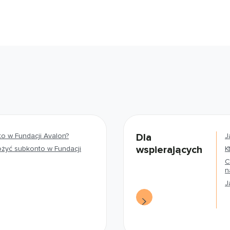
o w Fundacji Avalon?
Dla
J
wspierających
ożyć subkonto w Fundacji
K
C
n
J