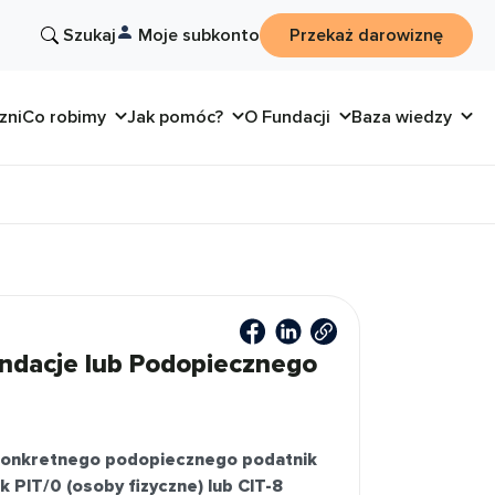
Szukaj
Moje subkonto
Przekaż darowiznę
zni
Co robimy
Jak pomóc?
O Fundacji
Baza wiedzy
ndacje lub Podopiecznego
 konkretnego podopiecznego podatnik
 PIT/0 (osoby fizyczne) lub CIT-8