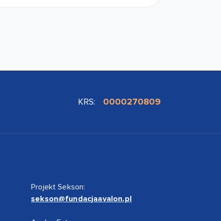
KRS:
0000270809
Projekt Sekson:
sekson@fundacjaavalon.pl