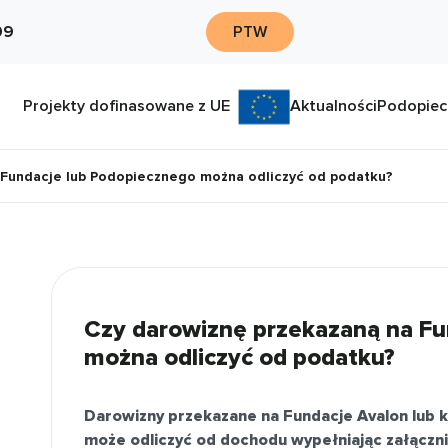
09
PTW
Projekty dofinasowane z UE
Aktualności
Podopiec
 Fundacje lub Podopiecznego można odliczyć od podatku?
Czy darowiznę przekazaną na Fu
można odliczyć od podatku?
Darowizny przekazane na Fundacje Avalon lub
może odliczyć od dochodu wypełniając załącznik