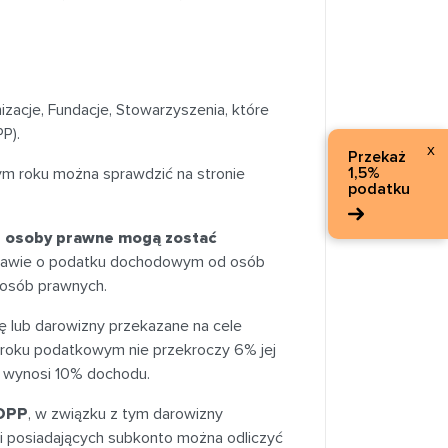
zacje, Fundacje, Stowarzyszenia, które
P).
x
Przekaż
1,5%
cym roku można sprawdzić na stronie
podatku
ub osoby prawne mogą zostać
ustawie o podatku dochodowym od osób
 osób prawnych.
 lub darowizny przekazane na cele
 roku podatkowym nie przekroczy 6% jej
ń wynosi 10% dochodu.
 OPP
, w związku z tym darowizny
i posiadających subkonto można odliczyć