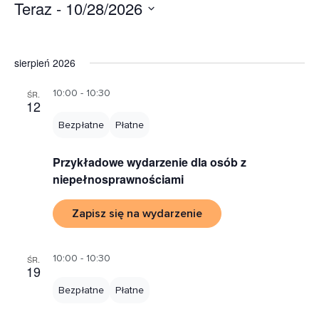
Wido
Wydarzenia
Wyd
Teraz
 - 
10/28/2026
Filters
Wido
Wybierz
nawi
datę.
sierpień 2026
10:00 - 10:30
ŚR.
12
Bezpłatne
Płatne
Przykładowe wydarzenie dla osób z
niepełnosprawnościami
Zapisz się na wydarzenie
10:00 - 10:30
ŚR.
19
Bezpłatne
Płatne