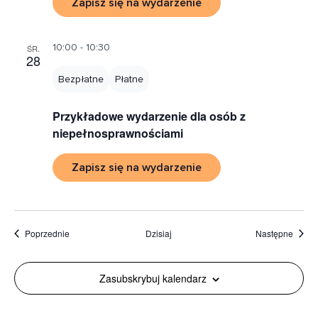
Zapisz się na wydarzenie
10:00 - 10:30
ŚR.
28
Bezpłatne
Płatne
Przykładowe wydarzenie dla osób z
niepełnosprawnościami
Zapisz się na wydarzenie
Wydarzenia
Wydar
Poprzednie
Dzisiaj
Następne
Zasubskrybuj kalendarz