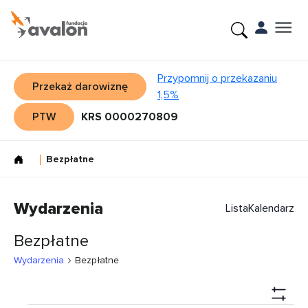
Przypomnij o przekazaniu
Przekaż darowiznę
1,5%
PTW
KRS 0000270809
Bezpłatne
Wydarzenia
Lista
Kalendarz
Bezpłatne
Wydarzenia
Bezpłatne
Nawi
Show