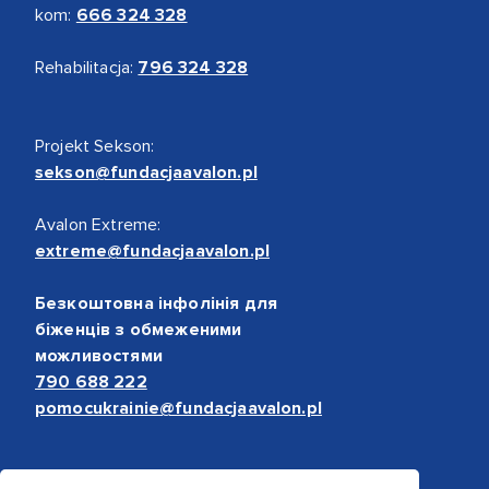
kom:
666 324 328
Rehabilitacja:
796 324 328
Projekt Sekson:
sekson@fundacjaavalon.pl
Avalon Extreme:
extreme@fundacjaavalon.pl
Безкоштовна інфолінія для
біженців з обмеженими
можливостями
790 688 222
pomocukrainie@fundacjaavalon.pl