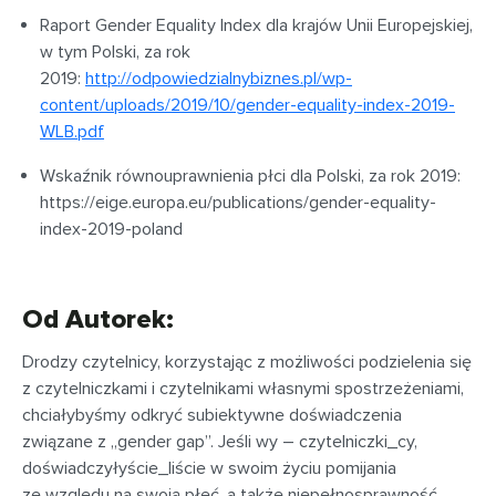
Raport Gender Equality Index dla krajów Unii Europejskiej,
w tym Polski, za rok
2019:
http://odpowiedzialnybiznes.pl/wp-
content/uploads/2019/10/gender-equality-index-2019-
WLB.pdf
Wskaźnik równouprawnienia płci dla Polski, za rok 2019:
https://eige.europa.eu/publications/gender-equality-
index-2019-poland
Od Autorek:
Drodzy czytelnicy,
korzystając z możliwości podzielenia się
z czytelniczkami i czytelnikami własnymi spostrzeżeniami,
chciałybyśmy odkryć subiektywne doświadczenia
związane z „gender gap”. Jeśli wy – czytelniczki_cy,
doświadczyłyście_liście w swoim życiu pomijania
ze względu na swoją płeć, a także niepełnosprawność