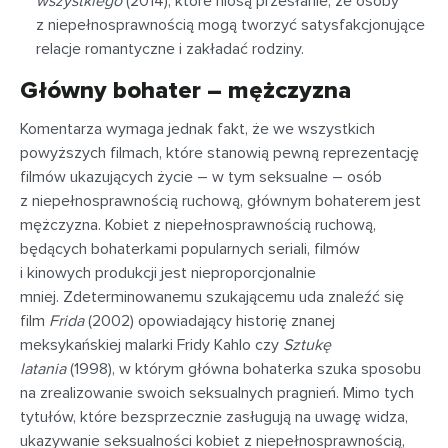
wszystkiego
(2014), które niosą przesłanie, że osoby
z niepełnosprawnością mogą tworzyć satysfakcjonujące
relacje romantyczne i zakładać rodziny.
Główny bohater – mężczyzna
Komentarza wymaga jednak fakt, że we wszystkich
powyższych filmach, które stanowią pewną reprezentację
filmów ukazujących życie – w tym seksualne – osób
z niepełnosprawnością ruchową, głównym bohaterem jest
mężczyzna. Kobiet z niepełnosprawnością ruchową,
będących bohaterkami popularnych seriali, filmów
i kinowych produkcji jest nieproporcjonalnie
mniej.
Zdeterminowanemu
szukającemu uda znaleźć się
film
Frida
(2002) opowiadający historię znanej
meksykańskiej malarki Fridy Kahlo czy
Sztukę
latania
(1998), w którym główna bohaterka szuka sposobu
na zrealizowanie swoich seksualnych pragnień. Mimo tych
tytułów, które bezsprzecznie zasługują na uwagę widza,
ukazywanie seksualności kobiet z niepełnosprawnością,