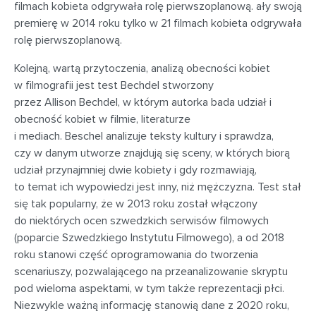
filmach kobieta odgrywała rolę pierwszoplanową. ały swoją
premierę w 2014 roku tylko w 21 filmach kobieta odgrywała
rolę pierwszoplanową.
Kolejną, wartą przytoczenia, analizą obecności kobiet
w filmografii jest test Bechdel stworzony
przez Allison Bechdel, w którym autorka
bada udział
i
obecność kobiet w filmie, literaturze
i mediach. Beschel analizuje teksty kultury i sprawdza,
czy w danym utworze znajdują się sceny, w których biorą
udział przynajmniej dwie kobiety
i gdy rozmawiają,
to temat ich wypowiedzi jest inny, niż mężczyzna
. Test stał
się tak popularny, że w 2013 roku został włączony
do niektórych ocen szwedzkich serwisów filmowych
(poparcie Szwedzkiego Instytutu Filmowego), a od 2018
roku stanowi część oprogramowania do tworzenia
scenariuszy, pozwalającego na przeanalizowanie skryptu
pod wieloma aspektami, w tym także reprezentacji płci.
Niezwykle ważną informację stanowią dane z 2020 roku,