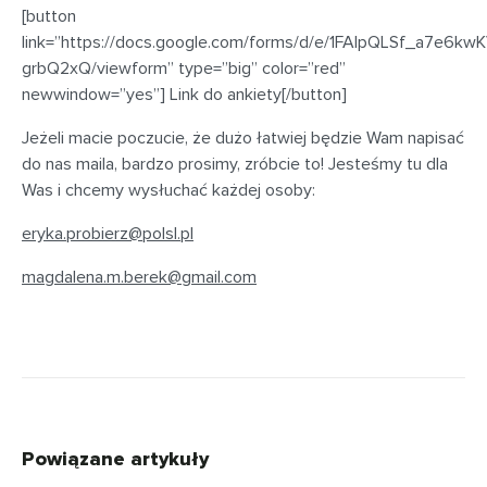
[button
link=”https://docs.google.com/forms/d/e/1FAIpQLSf_a7e
grbQ2xQ/viewform” type=”big” color=”red”
newwindow=”yes”] Link do ankiety[/button]
Jeżeli macie poczucie, że dużo łatwiej będzie Wam napisać
do nas maila, bardzo prosimy, zróbcie to! Jesteśmy tu dla
Was i chcemy wysłuchać każdej osoby:
eryka.probierz@polsl.pl
magdalena.m.berek@gmail.com
Powiązane artykuły