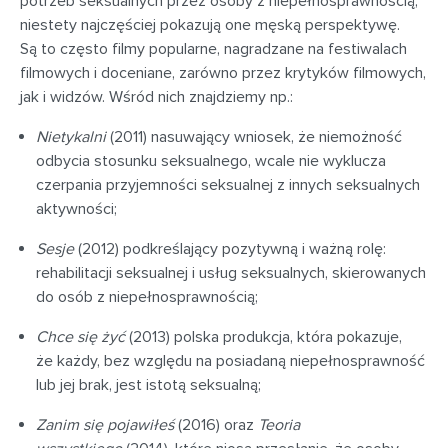
potrzeb seksualnych przez osoby z niepełnosprawnością,
niestety najczęściej pokazują one męską perspektywę.
Są to często filmy popularne, nagradzane na festiwalach
filmowych i doceniane, zarówno przez krytyków filmowych,
jak i widzów.
Wśród nich znajdziemy np.:
Nietykalni
(2011) nasuwający wniosek, że niemożność
odbycia stosunku seksualnego, wcale nie wyklucza
czerpania przyjemności seksualnej z innych seksualnych
aktywności;
Sesje
(2012) podkreślający pozytywną i ważną rolę:
rehabilitacji seksualnej i usług seksualnych, skierowanych
do osób z niepełnosprawnością;
Chce się żyć
(2013) polska produkcja, która pokazuje,
że każdy, bez względu na posiadaną niepełnosprawność
lub jej brak, jest istotą seksualną;
Zanim się pojawiłeś
(2016) oraz
Teoria