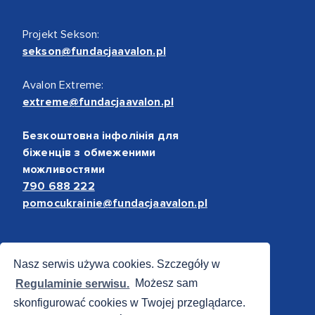
Projekt Sekson:
sekson@fundacjaavalon.pl
Avalon Extreme:
extreme@fundacjaavalon.pl
Безкоштовна інфолінія для
біженців з обмеженими
можливостями
790 688 222
pomocukrainie@fundacjaavalon.pl
Bezpieczne płatności
Nasz serwis używa cookies. Szczegóły w
Regulaminie serwisu.
Możesz sam
skonfigurować cookies w Twojej przeglądarce.