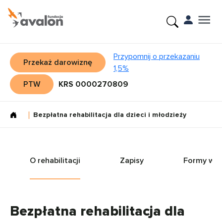
Przypomnij o przekazaniu
Przekaż darowiznę
1,5%
PTW
KRS 0000270809
Bezpłatna rehabilitacja dla dzieci i młodzieży
O rehabilitacji
Zapisy
Formy wsp
Bezpłatna rehabilitacja dla