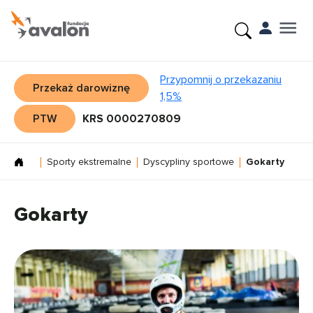
Przypomnij o przekazaniu
Przekaż darowiznę
1,5%
PTW
KRS 0000270809
Sporty ekstremalne
Dyscypliny sportowe
Gokarty
Gokarty