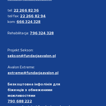
tel:
22 266 82 36
tel/fax:
22 266 82 94
kom:
666 324 328
Rehabilitacja:
796 324 328
Projekt Sekson:
sekson@fundacjaavalon.pl
Avalon Extreme:
extreme@fundacjaavalon.pl
Безкоштовна інфолінія для
біженців з обмеженими
можливостями
790 688 222