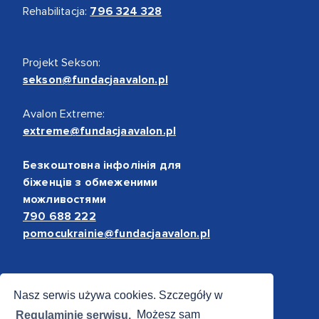
Rehabilitacja:
796 324 328
Projekt Sekson:
sekson@fundacjaavalon.pl
Avalon Extreme:
extreme@fundacjaavalon.pl
Безкоштовна інфолінія для
біженців з обмеженими
можливостями
790 688 222
pomocukrainie@fundacjaavalon.pl
Bezpieczne płatności
Nasz serwis używa cookies. Szczegóły w
Regulaminie serwisu.
Możesz sam