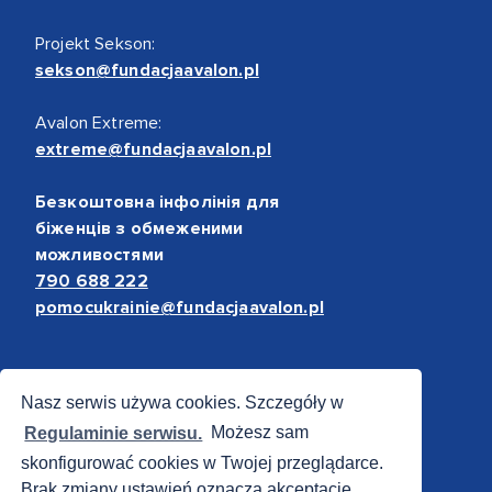
Projekt Sekson:
sekson@fundacjaavalon.pl
Avalon Extreme:
extreme@fundacjaavalon.pl
Безкоштовна інфолінія для
біженців з обмеженими
можливостями
790 688 222
pomocukrainie@fundacjaavalon.pl
Bezpieczne płatności
Nasz serwis używa cookies. Szczegóły w
Regulaminie serwisu.
Możesz sam
skonfigurować cookies w Twojej przeglądarce.
Brak zmiany ustawień oznacza akceptację