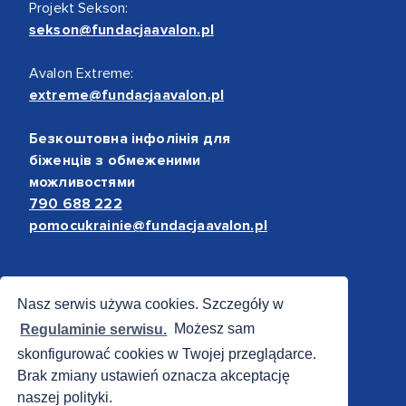
Projekt Sekson:
sekson@fundacjaavalon.pl
Avalon Extreme:
extreme@fundacjaavalon.pl
Безкоштовна інфолінія для
біженців з обмеженими
можливостями
790 688 222
pomocukrainie@fundacjaavalon.pl
Bezpieczne płatności
Nasz serwis używa cookies. Szczegóły w
Regulaminie serwisu.
Możesz sam
skonfigurować cookies w Twojej przeglądarce.
Brak zmiany ustawień oznacza akceptację
naszej polityki.