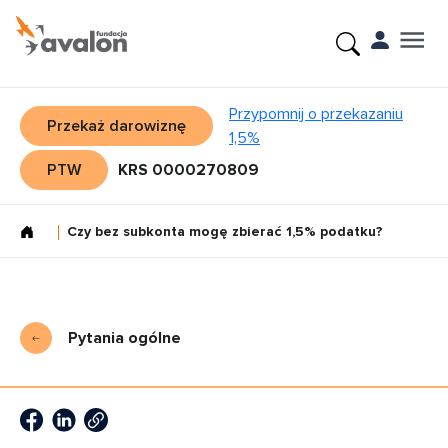
Przypomnij o przekazaniu
Przekaż darowiznę
1,5%
PTW
KRS 0000270809
Czy bez subkonta mogę zbierać 1,5% podatku?
Pytania ogólne