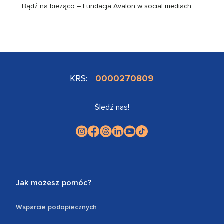
Bądź na bieżąco – Fundacja Avalon w social mediach
KRS:
0000270809
Śledź nas!
Jak możesz pomóc?
Wsparcie podopiecznych