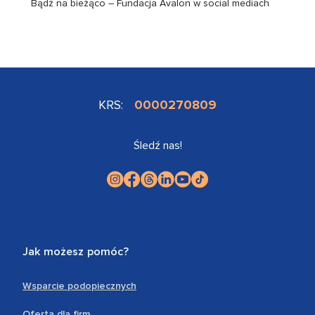
Bądź na bieżąco – Fundacja Avalon w social mediach
KRS:
0000270809
Śledź nas!
Jak możesz pomóc?
Wsparcie podopiecznych
Oferta dla firm